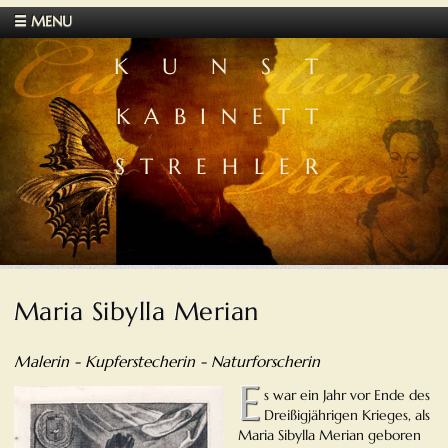
☰ MENU
KUNST
KABINETT
STREHLER
Maria Sibylla Merian
Malerin - Kupferstecherin - Naturforscherin
E
s war ein Jahr vor Ende des
Dreißigjährigen Krieges, als
Maria Sibylla Merian geboren