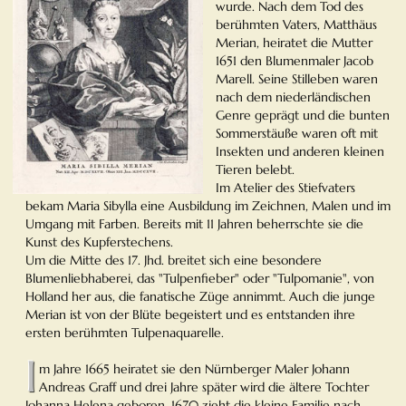
wurde. Nach dem Tod des
berühmten Vaters, Matthäus
Merian, heiratet die Mutter
1651 den Blumenmaler Jacob
Marell. Seine Stilleben waren
nach dem niederländischen
Genre geprägt und die bunten
Sommerstäuße waren oft mit
Insekten und anderen kleinen
Tieren belebt.
Im Atelier des Stiefvaters
bekam Maria Sibylla eine Ausbildung im Zeichnen, Malen und im
Umgang mit Farben. Bereits mit 11 Jahren beherrschte sie die
Kunst des Kupferstechens.
Um die Mitte des 17. Jhd. breitet sich eine besondere
Blumenliebhaberei, das "Tulpenfieber" oder "Tulpomanie", von
Holland her aus, die fanatische Züge annimmt. Auch die junge
Merian ist von der Blüte begeistert und es entstanden ihre
ersten berühmten Tulpenaquarelle.
I
m Jahre 1665 heiratet sie den Nürnberger Maler Johann
Andreas Graff und drei Jahre später wird die ältere Tochter
Johanna Helena geboren. 1670 zieht die kleine Familie nach