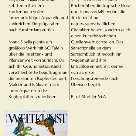
kehrten mit einem
Bücher über die tropische Flora
Studienbuch voller
und Fauna verfaßt, wobei die
farbenprächtiger Aquarelle und
Texte nicht nur
zahlreichen Tierpräparaten
naturwissenschaftlichen
nach Amsterdam zurück.
Charakter haben, sondern auch
einen kulturhistorischen
Maria Sibylla plante ein
Quellenwert darstellen. Das
großfolio Werk mit 60 Tafeln
Sensationelle an dem
über die Insekten- und
Surinambuch ist jedoch ihr
Pflanzenwelt von Surinam. Da
Wagemut und ihre
sich Ihr Gesundheitszustand
Entschlossenheit, mit der sie
verschlechterte beauftragte sie
sich als erste
die bekannten Kupferstecher J.
Forschungsreisende nach
Mulder und P. Sluyter nach
Übersee begibt.
ihren Aquarellen die
Kupferplatten zu fertigen.
Birgit Strehler M.A.