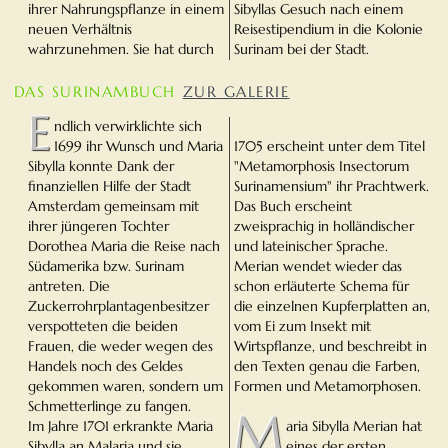
ihrer Nahrungspflanze in einem
Sibyllas Gesuch nach einem
neuen Verhältnis
Reisestipendium in die Kolonie
wahrzunehmen. Sie hat durch
Surinam bei der Stadt.
DAS SURINAMBUCH
ZUR GALERIE
E
ndlich verwirklichte sich
1699 ihr Wunsch und Maria
1705 erscheint unter dem Titel
Sibylla konnte Dank der
"Metamorphosis Insectorum
finanziellen Hilfe der Stadt
Surinamensium" ihr Prachtwerk.
Amsterdam gemeinsam mit
Das Buch erscheint
ihrer jüngeren Tochter
zweisprachig in holländischer
Dorothea Maria die Reise nach
und lateinischer Sprache.
Südamerika bzw. Surinam
Merian wendet wieder das
antreten. Die
schon erläuterte Schema für
Zuckerrohrplantagenbesitzer
die einzelnen Kupferplatten an,
verspotteten die beiden
vom Ei zum Insekt mit
Frauen, die weder wegen des
Wirtspflanze, und beschreibt in
Handels noch des Geldes
den Texten genau die Farben,
gekommen waren, sondern um
Formen und Metamorphosen.
Schmetterlinge zu fangen.
M
Im Jahre 1701 erkrankte Maria
aria Sibylla Merian hat
Sibylla an Malaria und sie
eines der ersten