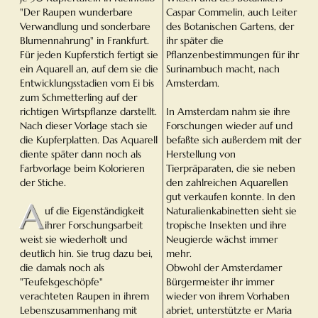
"Der Raupen wunderbare
Caspar Commelin, auch Leiter
Verwandlung und sonderbare
des Botanischen Gartens, der
Blumennahrung" in Frankfurt.
ihr später die
Für jeden Kupferstich fertigt sie
Pflanzenbestimmungen für ihr
ein Aquarell an, auf dem sie die
Surinambuch macht, nach
Entwicklungsstadien vom Ei bis
Amsterdam.
zum Schmetterling auf der
richtigen Wirtspflanze darstellt.
In Amsterdam nahm sie ihre
Nach dieser Vorlage stach sie
Forschungen wieder auf und
die Kupferplatten. Das Aquarell
befaßte sich außerdem mit der
diente später dann noch als
Herstellung von
Farbvorlage beim Kolorieren
Tierpräparaten, die sie neben
der Stiche.
den zahlreichen Aquarellen
gut verkaufen konnte. In den
A
uf die Eigenständigkeit
Naturalienkabinetten sieht sie
ihrer Forschungsarbeit
tropische Insekten und ihre
weist sie wiederholt und
Neugierde wächst immer
deutlich hin. Sie trug dazu bei,
mehr.
die damals noch als
Obwohl der Amsterdamer
"Teufelsgeschöpfe"
Bürgermeister ihr immer
verachteten Raupen in ihrem
wieder von ihrem Vorhaben
Lebenszusammenhang mit
abriet, unterstützte er Maria