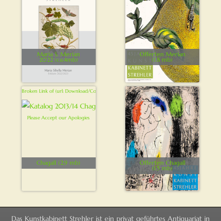
Maria S. Merian
Offerten Merian
2022 (ca.4mb)
(1.8 mb)
Chagall (2.9 mb)
Offerten Chagall
(1.5 mb)
Das Kunstkabinett Strehler ist ein privat geführtes Antiquariat in