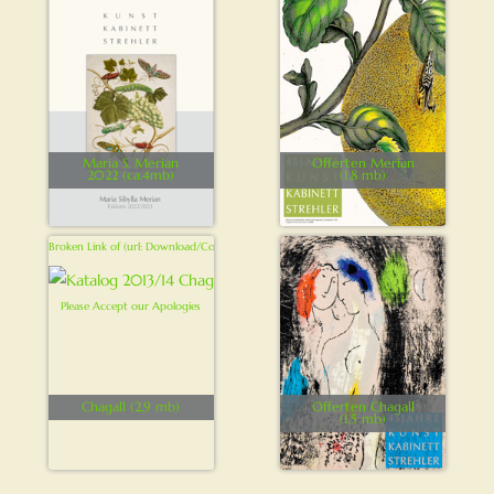
Maria S. Merian
Offerten Merian
2022 (ca.4mb)
(1.8 mb)
Chagall (2.9 mb)
Offerten Chagall
(1.5 mb)