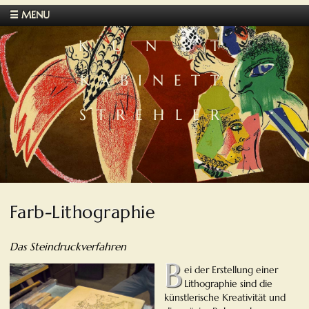
☰ MENU
KUNST
KABINETT
STREHLER
Farb-Lithographie
Das Steindruckverfahren
B
ei der Erstellung einer
Lithographie sind die
künstlerische Kreativität und