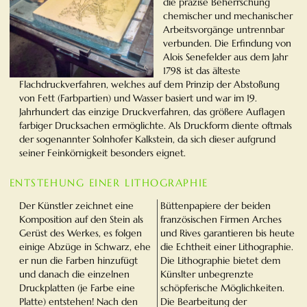
die präzise Beherrschung
chemischer und mechanischer
Arbeitsvorgänge untrennbar
verbunden. Die Erfindung von
Alois Senefelder aus dem Jahr
1798 ist das älteste
Flachdruckverfahren, welches auf dem Prinzip der Abstoßung
von Fett (Farbpartien) und Wasser basiert und war im 19.
Jahrhundert das einzige Druckverfahren, das größere Auflagen
farbiger Drucksachen ermöglichte. Als Druckform diente oftmals
der sogenannter Solnhofer Kalkstein, da sich dieser aufgrund
seiner Feinkörnigkeit besonders eignet.
ENTSTEHUNG EINER LITHOGRAPHIE
Der Künstler zeichnet eine
Büttenpapiere der beiden
Komposition auf den Stein als
französischen Firmen Arches
Gerüst des Werkes, es folgen
und Rives garantieren bis heute
einige Abzüge in Schwarz, ehe
die Echtheit einer Lithographie.
er nun die Farben hinzufügt
Die Lithographie bietet dem
und danach die einzelnen
Künslter unbegrenzte
Druckplatten (je Farbe eine
schöpferische Möglichkeiten.
Platte) entstehen! Nach den
Die Bearbeitung der